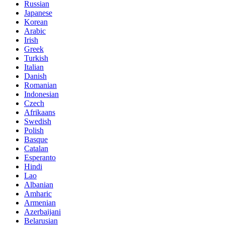
Russian
Japanese
Korean
Arabic
Irish
Greek
Turkish
Italian
Danish
Romanian
Indonesian
Czech
Afrikaans
Swedish
Polish
Basque
Catalan
Esperanto
Hindi
Lao
Albanian
Amharic
Armenian
Azerbaijani
Belarusian