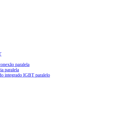
T
conexão paralela
ia paralela
ido integrado IGBT paralelo